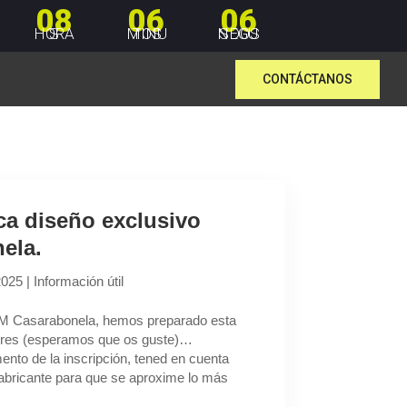
08
06
07
HORAS
MINUTOS
SEGUNDOS
CONTÁCTANOS
ca diseño exclusivo
ela.
2025
|
Información útil
CxM Casarabonela, hemos preparado esta
ores (esperamos que os guste)…
o de la inscripción, tened en cuenta
 fabricante para que se aproxime lo más