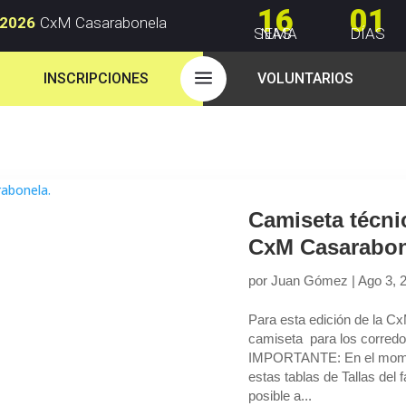
16
01
 2026
CxM Casarabonela
SEMANAS
DÍAS
a
INSCRIPCIONES
VOLUNTARIOS
Camiseta técni
CxM Casarabon
por
Juan Gómez
|
Ago 3, 
Para esta edición de la 
camiseta para los corred
IMPORTANTE: En el moment
estas tablas de Tallas del
posible a...