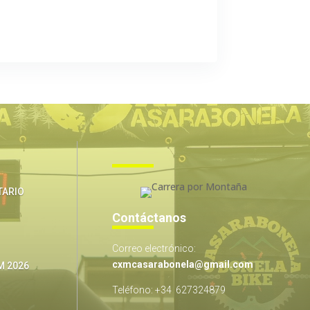
Nuestros
objetivos
:
TARIO
Contáctanos
Correo electrónico:
cxmcasarabonela@gmail.com
M 2026
Teléfono: +34 627324879