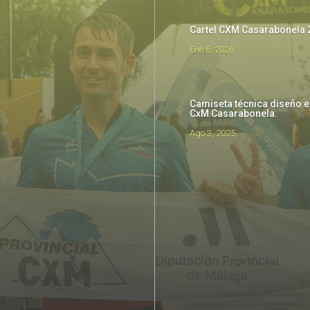
Cartel CXM Casarabonela 
Ene 6, 2026
Camiseta técnica diseño e
CxM Casarabonela.
Ago 3, 2025