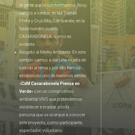
la gente que lo conformamos. Nos
vamos a centrar en las Sierras
Prieta y Cruz Alta_Comparate, en la
falda nuestro pueblo
CASARABONELA…como es
evidente.
Respeto al Medio Ambiente. En este
sentido vamos a dar una «vuelta de
tuerca» al tema y por ello hemos
establecido uno de nuestros lemas
«
CxM Casarabonela Piensa en
Verde
» con un compromiso
ambiental VIVO que pretendemos
establecer e irradiar a toda
persona que se acerque a conocer
este proyecto, como participante,
espectador, voluntario,